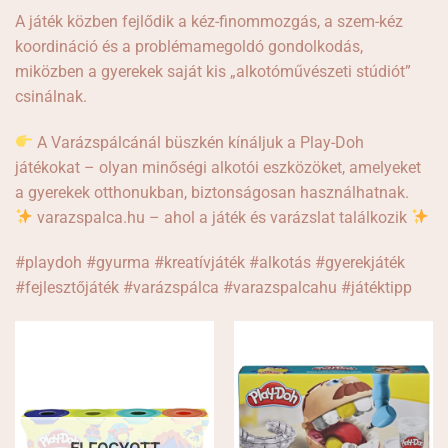
A játék közben fejlődik a kéz-finommozgás, a szem-kéz
koordináció és a problémamegoldó gondolkodás,
miközben a gyerekek saját kis „alkotóművészeti stúdiót”
csinálnak.
A Varázspálcánál büszkén kínáljuk a Play-Doh
játékokat – olyan minőségi alkotói eszközöket, amelyeket
a gyerekek otthonukban, biztonságosan használhatnak.
varazspalca.hu – ahol a játék és varázslat találkozik
#playdoh #gyurma #kreatívjáték #alkotás #gyerekjáték
#fejlesztőjáték #varázspálca #varazspalcahu #játéktipp