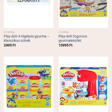
ELFOGYOTT
GYURMA
GYURMA
Play-doh 4 tégelyes gyurma –
Play-doh fogorvos
klasszikus színek
gyurmakészlet
2495
Ft
10995
Ft