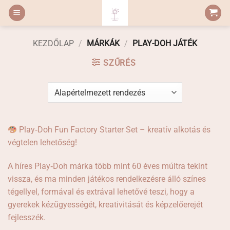
Skip
to
content
KEZDŐLAP
/
MÁRKÁK
/
PLAY-DOH JÁTÉK
SZŰRÉS
Play‑Doh Fun Factory Starter Set – kreatív alkotás és
végtelen lehetőség!
A híres Play‑Doh márka több mint 60 éves múltra tekint
vissza, és ma minden játékos rendelkezésre álló színes
tégellyel, formával és extrával lehetővé teszi, hogy a
gyerekek kézügyességét, kreativitását és képzelőerejét
fejlesszék.