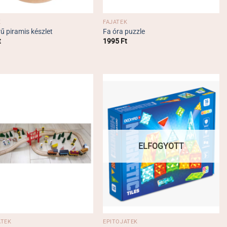
K
FAJÁTÉK
ű piramis készlet
Fa óra puzzle
t
1995
Ft
ELFOGYOTT
ÁTÉK
ÉPÍTŐJÁTÉK