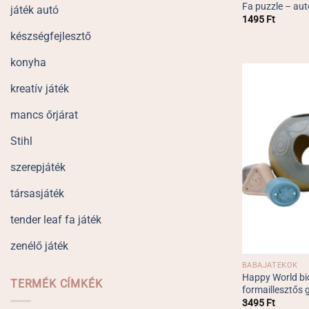
Fa puzzle – aut
játék autó
1495
Ft
készségfejlesztő
konyha
kreatív játék
mancs őrjárat
Stihl
szerepjáték
társasjáték
tender leaf fa játék
zenélő játék
BABAJÁTÉKOK
Happy World b
TERMÉK CÍMKÉK
formaillesztős 
3495
Ft