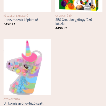
KÉSZSÉGFEJLESZTŐ
GYÖNGYFŰZŐ
SES Creative gyöngyfűző
LENA mozaik képkirakó
készlet
5495
Ft
4495
Ft
GYÖNGYFŰZŐ
Unikornis gyöngyfűző szett