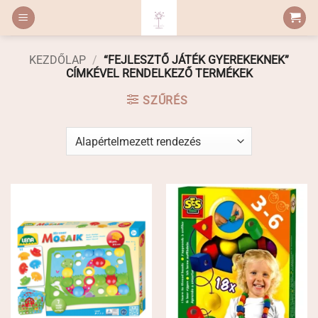
Skip
to
content
KEZDŐLAP
/
“FEJLESZTŐ JÁTÉK GYEREKEKNEK”
CÍMKÉVEL RENDELKEZŐ TERMÉKEK
SZŰRÉS