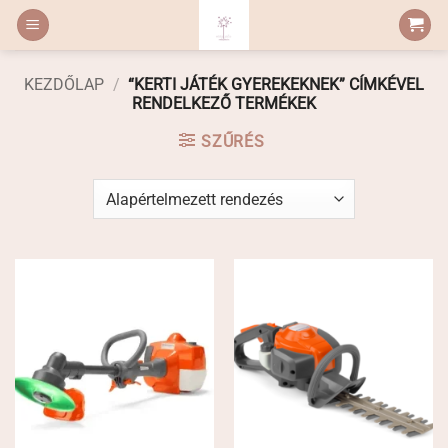
Skip
to
content
KEZDŐLAP
/
“KERTI JÁTÉK GYEREKEKNEK” CÍMKÉVEL
RENDELKEZŐ TERMÉKEK
SZŰRÉS