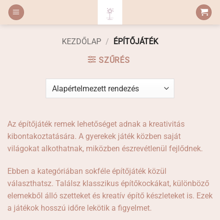
Skip
to
content
KEZDŐLAP
/
ÉPÍTŐJÁTÉK
SZŰRÉS
Az építőjáték remek lehetőséget adnak a kreativitás
kibontakoztatására. A gyerekek játék közben saját
világokat alkothatnak, miközben észrevétlenül fejlődnek.
Ebben a kategóriában sokféle építőjáték közül
választhatsz. Találsz klasszikus építőkockákat, különböző
elemekből álló szetteket és kreatív építő készleteket is. Ezek
a játékok hosszú időre lekötik a figyelmet.