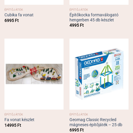
ÉPÍTŐJÁTÉK
ÉPÍTŐJÁTÉK
Építőkocka formaválogató
Cubika fa vonat
hengerben 45 db készlet
6995
Ft
4995
Ft
ÉPÍTŐJÁTÉK
ÉPÍTŐJÁTÉK
Geomag Classic Recycled
Fa vonat készlet
mágneses építőjáték – 25 db
14995
Ft
6995
Ft