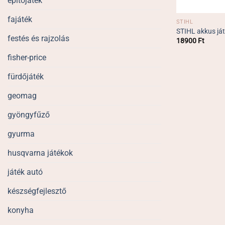
építőjáték
fajáték
STIHL
STIHL akkus já
festés és rajzolás
18900
Ft
fisher-price
fürdőjáték
geomag
gyöngyfűző
gyurma
husqvarna játékok
játék autó
készségfejlesztő
konyha