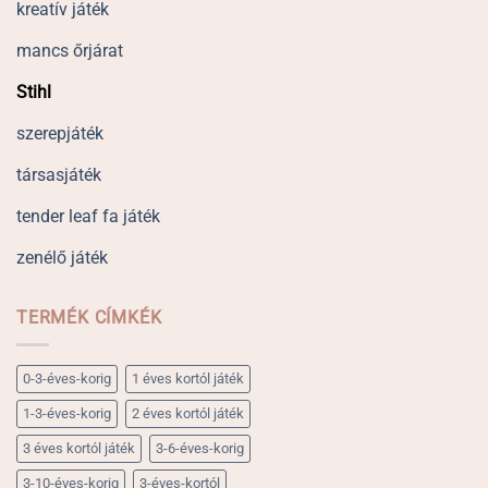
kreatív játék
mancs őrjárat
Stihl
szerepjáték
társasjáték
tender leaf fa játék
zenélő játék
TERMÉK CÍMKÉK
0-3-éves-korig
1 éves kortól játék
1-3-éves-korig
2 éves kortól játék
3 éves kortól játék
3-6-éves-korig
3-10-éves-korig
3-éves-kortól