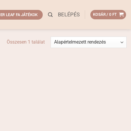
BELÉPÉS
KOSÁR /
0
FT
ER LEAF FA JÁTÉKOK
Összesen 1 találat