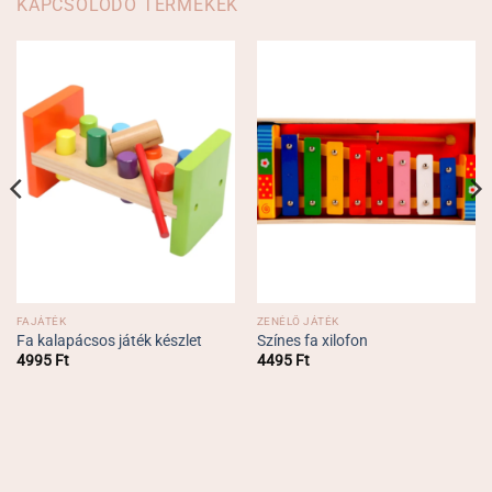
KAPCSOLÓDÓ TERMÉKEK
FAJÁTÉK
ZENÉLŐ JÁTÉK
Fa kalapácsos játék készlet
Színes fa xilofon
4995
Ft
4495
Ft