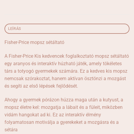
LEÍRÁS
Fisher-Price mopsz sétáltató
A Fisher-Price Kis kedvencek foglalkoztató mopsz sétáltató
egy aranyos és interaktív húzható játék, amely tökéletes
társ a totyogó gyermekek számára. Ez a kedves kis mopsz
nemcsak szórakoztat, hanem aktívan ösztönzi a mozgást
és segíti az első lépések fejlődését.
Ahogy a gyermek pórázon húzza maga után a kutyust, a
mopsz életre kel: mozgatja a lábait és a füleit, miközben
vidám hangokat ad ki. Ez az interaktív élmény
folyamatosan motiválja a gyerekeket a mozgásra és a
sétára