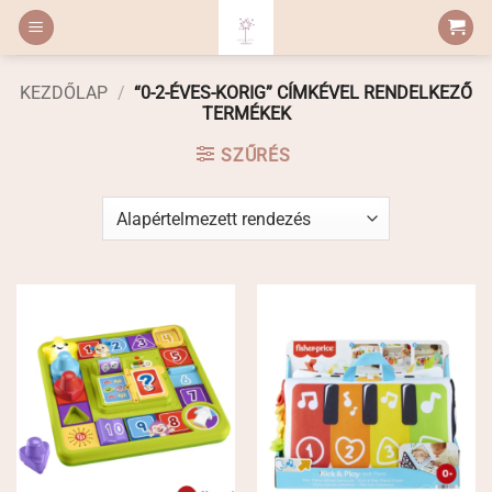
Skip
to
content
KEZDŐLAP
/
“0-2-ÉVES-KORIG” CÍMKÉVEL RENDELKEZŐ
TERMÉKEK
SZŰRÉS