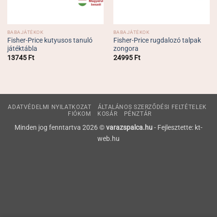
BABAJÁTÉKOK
BABAJÁTÉKOK
Fisher-Price kutyusos tanuló
Fisher-Price rugdalozó talpak
játéktábla
zongora
13745
Ft
24995
Ft
ADATVÉDELMI NYILATKOZAT
ÁLTALÁNOS SZERZŐDÉSI FELTÉTELEK
FIÓKOM
KOSÁR
PÉNZTÁR
Minden jog fenntartva 2026 ©
varazspalca.hu
- Fejlesztette: kt-
web.hu