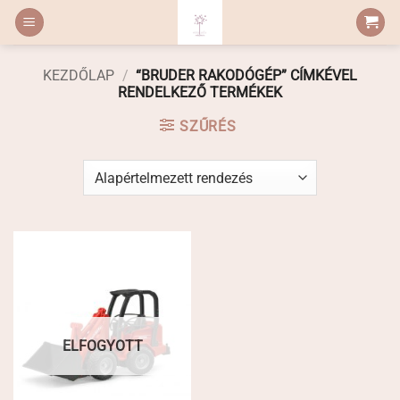
Skip
to
content
KEZDŐLAP
/
“BRUDER RAKODÓGÉP” CÍMKÉVEL
RENDELKEZŐ TERMÉKEK
SZŰRÉS
ELFOGYOTT