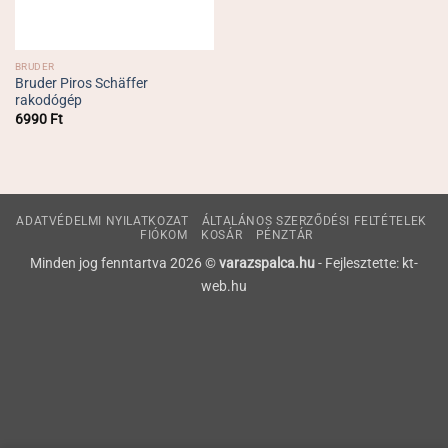
BRUDER
Bruder Piros Schäffer
rakodógép
6990
Ft
ADATVÉDELMI NYILATKOZAT
ÁLTALÁNOS SZERZŐDÉSI FELTÉTELEK
FIÓKOM
KOSÁR
PÉNZTÁR
Minden jog fenntartva 2026 ©
varazspalca.hu
- Fejlesztette: kt-
web.hu