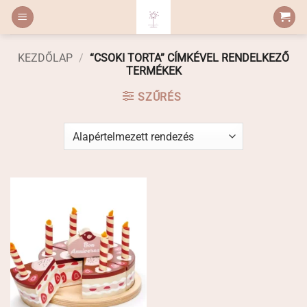
Skip
to
content
KEZDŐLAP
/
“CSOKI TORTA” CÍMKÉVEL RENDELKEZŐ
TERMÉKEK
SZŰRÉS