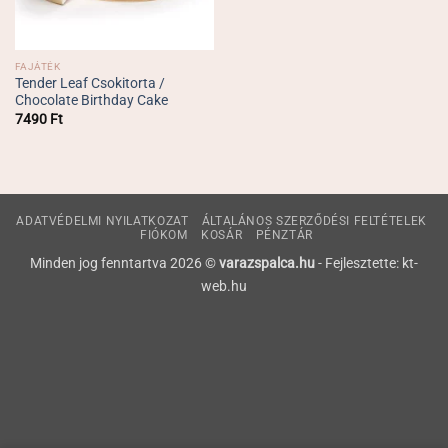
FAJÁTÉK
Tender Leaf Csokitorta /
Chocolate Birthday Cake
7490
Ft
ADATVÉDELMI NYILATKOZAT
ÁLTALÁNOS SZERZŐDÉSI FELTÉTELEK
FIÓKOM
KOSÁR
PÉNZTÁR
Minden jog fenntartva 2026 ©
varazspalca.hu
- Fejlesztette: kt-
web.hu