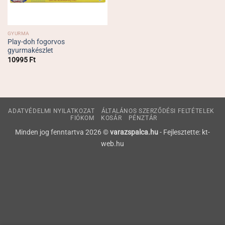
GYURMA
Play-doh fogorvos
gyurmakészlet
10995
Ft
ADATVÉDELMI NYILATKOZAT
ÁLTALÁNOS SZERZŐDÉSI FELTÉTELEK
FIÓKOM
KOSÁR
PÉNZTÁR
Minden jog fenntartva 2026 ©
varazspalca.hu
- Fejlesztette: kt-
web.hu