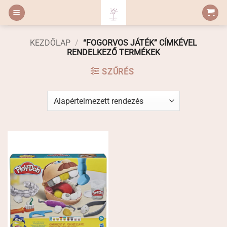
Skip
to
content
KEZDŐLAP
/
“FOGORVOS JÁTÉK” CÍMKÉVEL
RENDELKEZŐ TERMÉKEK
SZŰRÉS