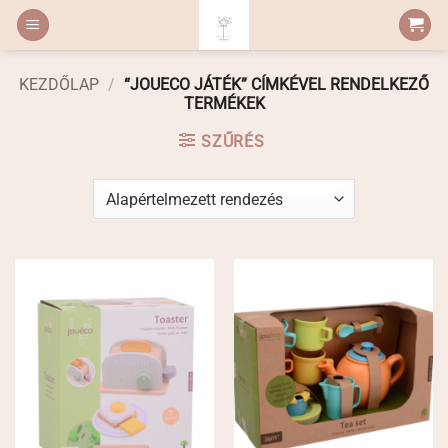
Skip
to
content
KEZDŐLAP
/
“JOUECO JÁTÉK” CÍMKÉVEL RENDELKEZŐ
TERMÉKEK
SZŰRÉS