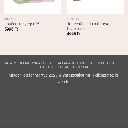
KONYHA
KONYHA
Jouéco® – bio műanyag
Jouéco kenyérpirító
teáskészlet
5995
Ft
4995
Ft
ADATVÉDELMI NYILATKOZAT
ÁLTALÁNOS SZERZŐDÉSI FELTÉTELEK
FIÓKOM
KOSÁR
PÉNZTÁR
Minden jog fenntartva 2026 ©
varazspalca.hu
- Fejlesztette: kt-
web.hu