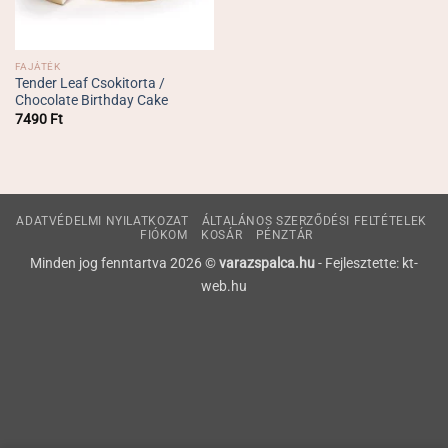
FAJÁTÉK
Tender Leaf Csokitorta /
Chocolate Birthday Cake
7490
Ft
ADATVÉDELMI NYILATKOZAT
ÁLTALÁNOS SZERZŐDÉSI FELTÉTELEK
FIÓKOM
KOSÁR
PÉNZTÁR
Minden jog fenntartva 2026 ©
varazspalca.hu
- Fejlesztette: kt-
web.hu