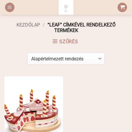
Skip
to
content
KEZDŐLAP
/
“LEAF” CÍMKÉVEL RENDELKEZŐ
TERMÉKEK
SZŰRÉS