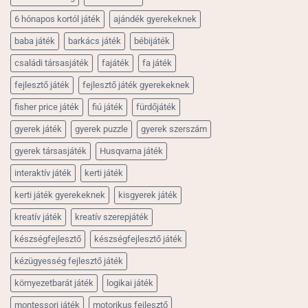
6 hónapos kortól játék
ajándék gyerekeknek
baba játék
barkács játék
bébijáték
családi társasjáték
fajáték
fa játék
fejlesztő játék
fejlesztő játék gyerekeknek
fisher price játék
fiú játék
fürdőjáték
gyerek játék
gyerek puzzle
gyerek szerszám
gyerek társasjáték
Husqvarna játék
interaktív játék
kerti játék
kerti játék gyerekeknek
kisgyerek játék
kreatív játék
kreatív szerepjáték
készségfejlesztő
készségfejlesztő játék
kézügyesség fejlesztő játék
környezetbarát játék
logikai játék
montessori játék
motorikus fejlesztő