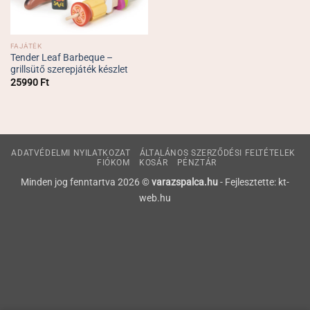
FAJÁTÉK
Tender Leaf Barbeque –
grillsütő szerepjáték készlet
25990
Ft
ADATVÉDELMI NYILATKOZAT
ÁLTALÁNOS SZERZŐDÉSI FELTÉTELEK
FIÓKOM
KOSÁR
PÉNZTÁR
Minden jog fenntartva 2026 ©
varazspalca.hu
- Fejlesztette: kt-
web.hu