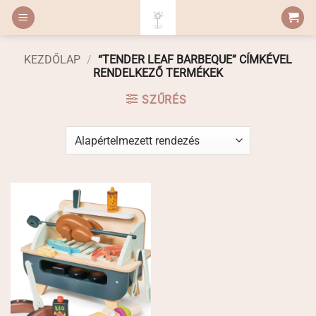
Skip
to
content
KEZDŐLAP
/
“TENDER LEAF BARBEQUE” CÍMKÉVEL
RENDELKEZŐ TERMÉKEK
SZŰRÉS