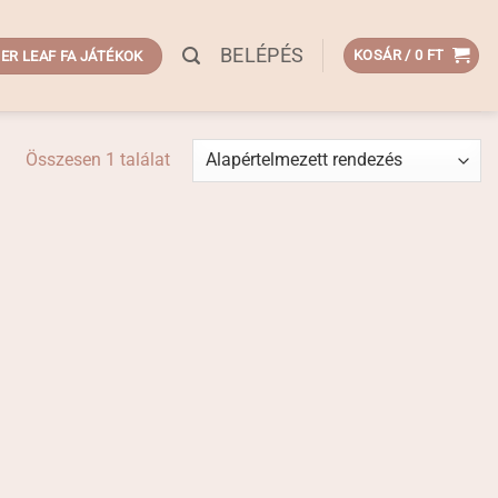
BELÉPÉS
KOSÁR /
0
FT
ER LEAF FA JÁTÉKOK
Összesen 1 találat