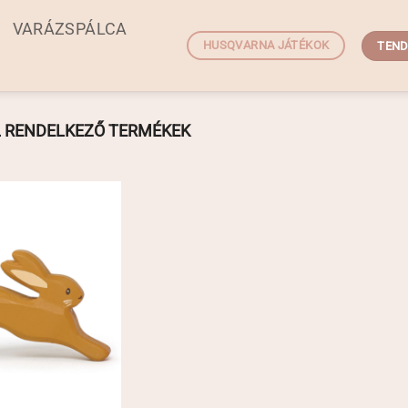
VARÁZSPÁLCA
HUSQVARNA JÁTÉKOK
TEND
L RENDELKEZŐ TERMÉKEK