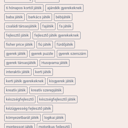
6 hónapos kortól játék
ajándék gyerekeknek
baba játék
barkács játék
bébijáték
családi társasjáték
fajáték
fa játék
fejlesztő játék
fejlesztő játék gyerekeknek
fisher price játék
fiú játék
fürdőjáték
gyerek játék
gyerek puzzle
gyerek szerszám
gyerek társasjáték
Husqvarna játék
interaktív játék
kerti játék
kerti játék gyerekeknek
kisgyerek játék
kreatív játék
kreatív szerepjáték
készségfejlesztő
készségfejlesztő játék
kézügyesség fejlesztő játék
környezetbarát játék
logikai játék
montessori játék
motorikus fejlesztő