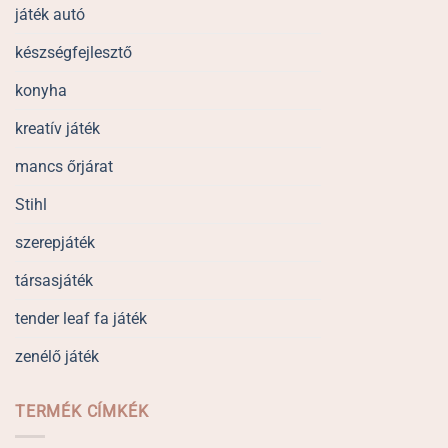
játék autó
készségfejlesztő
konyha
kreatív játék
mancs őrjárat
Stihl
szerepjáték
társasjáték
tender leaf fa játék
zenélő játék
TERMÉK CÍMKÉK