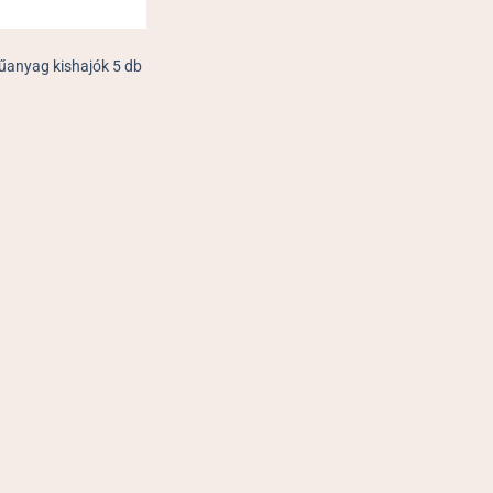
anyag kishajók 5 db