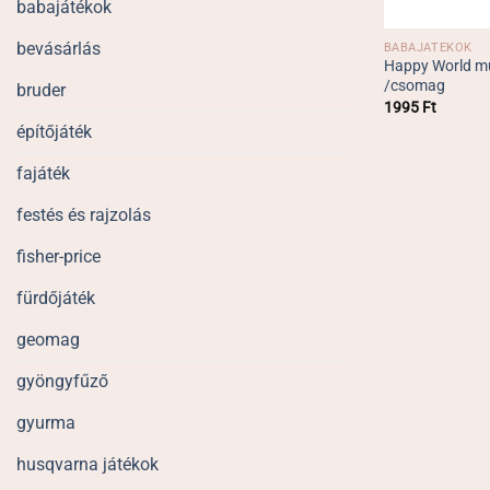
babajátékok
bevásárlás
BABAJÁTÉKOK
Happy World mű
/csomag
bruder
1995
Ft
építőjáték
fajáték
festés és rajzolás
fisher-price
fürdőjáték
geomag
gyöngyfűző
gyurma
husqvarna játékok