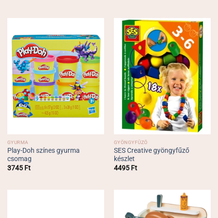
GYURMA
GYÖNGYFŰZŐ
Play-Doh színes gyurma
SES Creative gyöngyfűző
csomag
készlet
3745
Ft
4495
Ft