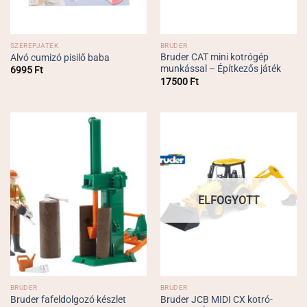
SZEREPJÁTÉK
BRUDER
Bruder CAT mini kotrógép
Alvó cumizó pisilő baba
munkással – Építkezős játék
6995
Ft
17500
Ft
ELFOGYOTT
BRUDER
BRUDER
Bruder JCB MIDI CX kotró-
Bruder fafeldolgozó készlet