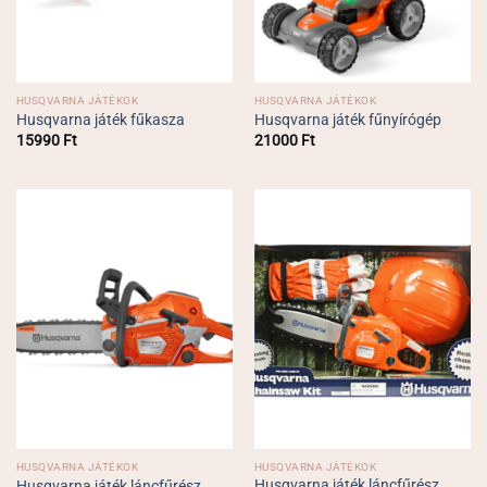
HUSQVARNA JÁTÉKOK
HUSQVARNA JÁTÉKOK
Husqvarna játék fűkasza
Husqvarna játék fűnyírógép
15990
Ft
21000
Ft
HUSQVARNA JÁTÉKOK
HUSQVARNA JÁTÉKOK
Husqvarna játék láncfűrész
Husqvarna játék láncfűrész