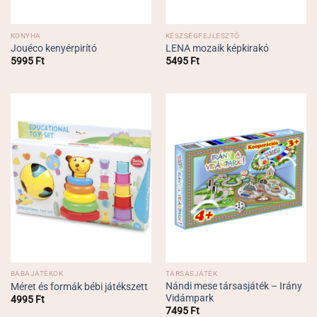
KONYHA
KÉSZSÉGFEJLESZTŐ
Jouéco kenyérpirító
LENA mozaik képkirakó
5995
Ft
5495
Ft
BABAJÁTÉKOK
TÁRSASJÁTÉK
Nándi mese társasjáték – Irány
Méret és formák bébi játékszett
Vidámpark
4995
Ft
7495
Ft