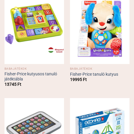
BABAJÁTÉKOK
BABAJÁTÉKOK
Fisher-Price kutyusos tanuló
Fisher-Price tanuló kutyus
játéktábla
19995
Ft
13745
Ft