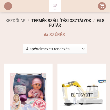
Skip
to
content
KEZDŐLAP
/
TERMÉK SZÁLLÍTÁSI OSZTÁLYOK
/
GLS
FUTÁR
SZŰRÉS
ELFOGYOTT