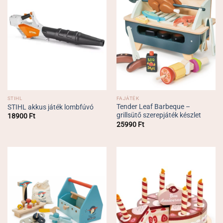
STIHL
FAJÁTÉK
Tender Leaf Barbeque –
STIHL akkus játék lombfúvó
grillsütő szerepjáték készlet
18900
Ft
25990
Ft