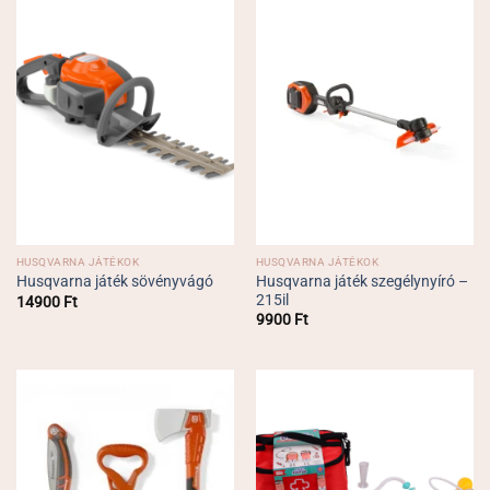
HUSQVARNA JÁTÉKOK
HUSQVARNA JÁTÉKOK
Husqvarna játék szegélynyíró –
Husqvarna játék sövényvágó
215il
14900
Ft
9900
Ft