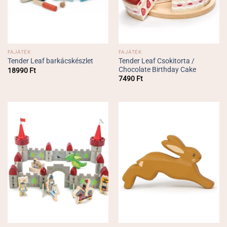
FAJÁTÉK
FAJÁTÉK
Tender Leaf Csokitorta /
Tender Leaf barkácskészlet
Chocolate Birthday Cake
18990
Ft
7490
Ft