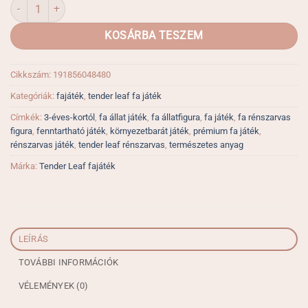
Tender Leaf rénszarvas fajáték mennyiség
KOSÁRBA TESZEM
Cikkszám:
191856048480
Kategóriák:
fajáték
,
tender leaf fa játék
Címkék:
3-éves-kortól
,
fa állat játék
,
fa állatfigura
,
fa játék
,
fa rénszarvas
figura
,
fenntartható játék
,
környezetbarát játék
,
prémium fa játék
,
rénszarvas játék
,
tender leaf rénszarvas
,
természetes anyag
Márka:
Tender Leaf fajáték
LEÍRÁS
TOVÁBBI INFORMÁCIÓK
VÉLEMÉNYEK (0)