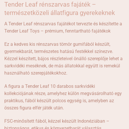
Tender Leaf rénszarvas fajáték –
természetközeli állatfigura gyerekeknek
A Tender Leaf rénszarvas fajátékot tervezte és készítette a
Tender Leaf Toys – prémium, fenntartható fajátékok
Ez a kedves kis rénszarvas tömör gumifából készült,
gyermekbarát, természetes hatású festékkel színezve.
Kézzel készített, bájos részleteivel önálló szereplője lehet a
sarkvidéki meséknek, de más állatokkal együtt is remekül
használható szerepjátékokhoz.
A figura a Tender Leaf 10 darabos sarkvidéki
kollekciójának része, amelyhez külön megvásárolható egy
praktikus, fából készült polcos egység is, amelyben az
összes figura elfér játék után.
FSC-minősített fából, kézzel készült Indonéziában –
biztonságos, etikus és környezetbarát választás