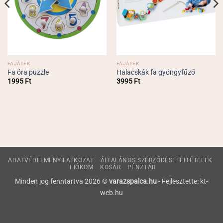
FAJÁTÉK
FAJÁTÉK
Fa óra puzzle
Halacskák fa gyöngyfűző
1995
Ft
3995
Ft
ADATVÉDELMI NYILATKOZAT
ÁLTALÁNOS SZERZŐDÉSI FELTÉTELEK
FIÓKOM
KOSÁR
PÉNZTÁR
Minden jog fenntartva 2026 ©
varazspalca.hu
- Fejlesztette: kt-
web.hu