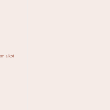
nem
alkot