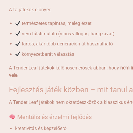
A fa játékok előnyei:
természetes tapintás, meleg érzet
nem túlstimuláló (nincs villogás, hangzavar)
tartós, akár több generáción át használható
környezetbarát választás
A Tender Leaf játékok különösen erősek abban, hogy
nem ir
vele
.
Fejlesztés játék közben – mit tanul
A Tender Leaf játékok nem oktatóeszközök a klasszikus ért
Mentális és érzelmi fejlődés
kreativitás és képzelőerő