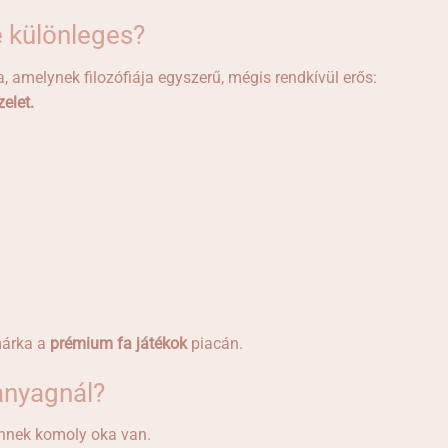
e különleges?
, amelynek filozófiája egyszerű, mégis rendkívül erős:
elet.
márka a
prémium fa játékok
piacán.
űanyagnál?
ennek komoly oka van.