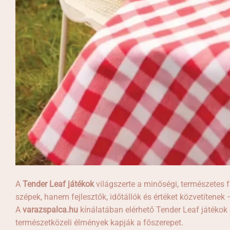
A
Tender Leaf játékok
világszerte a minőségi, természetes f
szépek, hanem fejlesztők, időtállók és értéket közvetítenek
A
varazspalca.hu
kínálatában elérhető Tender Leaf játékok 
természetközeli élmények kapják a főszerepet.