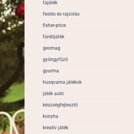
fajáték
festés és rajzolás
fisher-price
fürdőjáték
geomag
gyöngyfűző
gyurma
husqvarna játékok
játék autó
készségfejlesztő
konyha
kreatív játék