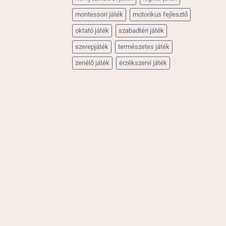
montessori játék
motorikus fejlesztő
oktató játék
szabadtéri játék
szerepjáték
természetes játék
zenélő játék
érzékszervi játék