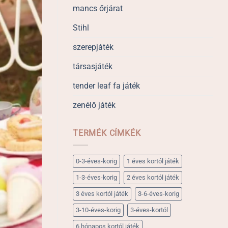
mancs őrjárat
Stihl
szerepjáték
társasjáték
tender leaf fa játék
zenélő játék
TERMÉK CÍMKÉK
0-3-éves-korig
1 éves kortól játék
1-3-éves-korig
2 éves kortól játék
3 éves kortól játék
3-6-éves-korig
3-10-éves-korig
3-éves-kortól
6 hónapos kortól játék