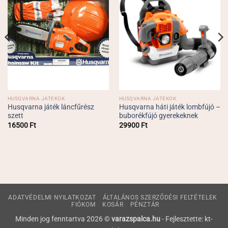
HUSQVARNA JÁTÉKOK
HUSQVARNA JÁTÉKOK
Husqvarna játék láncfűrész
Husqvarna háti játék lombfújó –
szett
buborékfújó gyerekeknek
16500
Ft
29900
Ft
ADATVÉDELMI NYILATKOZAT
ÁLTALÁNOS SZERZŐDÉSI FELTÉTELEK
FIÓKOM
KOSÁR
PÉNZTÁR
Minden jog fenntartva 2026 ©
varazspalca.hu
- Fejlesztette: kt-