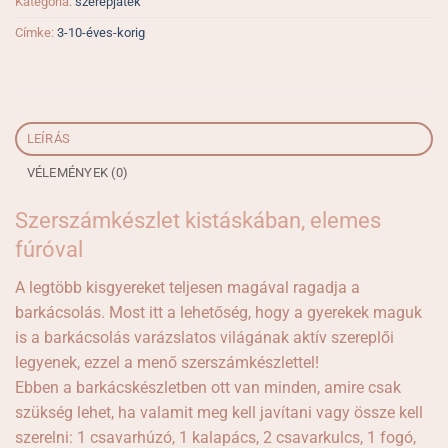
Kategória:
szerepjáték
Címke:
3-10-éves-korig
LEÍRÁS
VÉLEMÉNYEK (0)
Szerszámkészlet kistáskában, elemes
fúróval
A legtöbb kisgyereket teljesen magával ragadja a
barkácsolás. Most itt a lehetőség, hogy a gyerekek maguk
is a barkácsolás varázslatos világának aktív szereplői
legyenek, ezzel a menő szerszámkészlettel!
Ebben a barkácskészletben ott van minden, amire csak
szükség lehet, ha valamit meg kell javítani vagy össze kell
szerelni: 1 csavarhúzó, 1 kalapács, 2 csavarkulcs, 1 fogó,