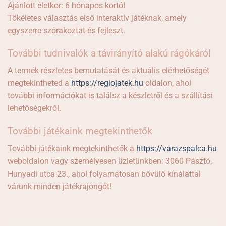
Ajánlott életkor: 6 hónapos kortól
Tökéletes választás első interaktív játéknak, amely
egyszerre szórakoztat és fejleszt.
További tudnivalók a távirányító alakú rágókáról
A termék részletes bemutatását és aktuális elérhetőségét
megtekintheted a
https://regiojatek.hu
oldalon, ahol
további információkat is találsz a készletről és a szállítási
lehetőségekről.
További játékaink megtekinthetők
További játékaink megtekinthetők a
https://varazspalca.hu
weboldalon vagy személyesen üzletünkben: 3060 Pásztó,
Hunyadi utca 23., ahol folyamatosan bővülő kínálattal
várunk minden játékrajongót!