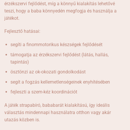
érzékszervi fejlődést, míg a könnyű kialakítás lehetővé
teszi, hogy a baba könnyedén megfogja és használja a
játékot.
Fejlesztő hatásai:
segíti a finommotorikus készségek fejlődését
támogatja az érzékszervi fejlődést (látás, hallás,
tapintás)
ösztönzi az ok-okozati gondolkodást
segít a fogzás kellemetlenségeinek enyhítésében
fejleszti a szem-kéz koordinációt
A játék strapabíró, bababarát kialakítású, így ideális
választás mindennapi használatra otthon vagy akár
utazás közben is.