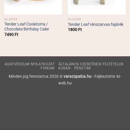
FAJÁTÉK
FAJÁTÉK
Tender Leaf Csokitorta /
Tender Leaf rénszarvas fajáték
Chocolate Birthday Cake
1800
Ft
7490
Ft
ADATVÉDELMI NYILATKOZAT
ÁLTALÁNOS SZERZŐDÉSI FELTÉTELEK
FIÓKOM
KOSÁR
PÉNZTÁR
Minden jog fenntartva 2026 ©
varazspalca.hu
- Fejlesztette: kt-
web.hu