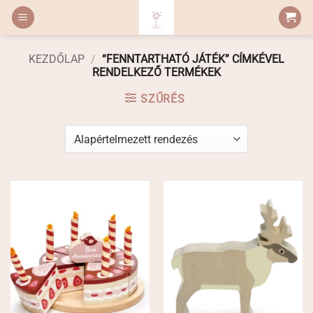
Skip
to
content
KEZDŐLAP
/
“FENNTARTHATÓ JÁTÉK” CÍMKÉVEL
RENDELKEZŐ TERMÉKEK
SZŰRÉS